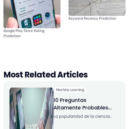
Keyword Recency Prediction
Google Play Store Rating
Prediction
Most Related Articles
Machine Learning
10 Preguntas
Altamente Probables
en Una Entrevista de
La popularidad de la ciencia
Data Science
de los datos atrae a muchas
personas de una amplia