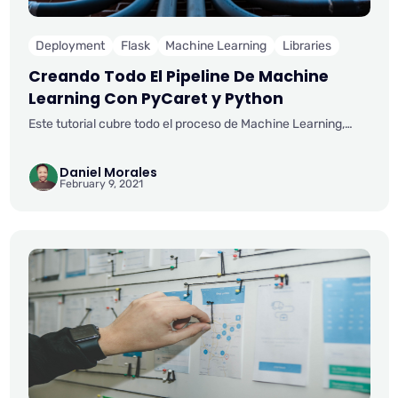
Deployment
Flask
Machine Learning
Libraries
Creando Todo El Pipeline De Machine
Learning Con PyCaret y Python
Este tutorial cubre todo el proceso de Machine Learning,
desde la ingestión de datos, el preprocesamiento, el
entrenamiento del modelo, el ajuste de hiperparámetros, la
Daniel Morales
predicción y el almacenamiento del modelo para su uso
February 9, 2021
posterior.Completaremos todos estos pasos en menos de 10
comandos de construcción natural y muy intuitivos de
recordar, como por ejemplo:create_model(), tune_model(),
compare_models() plot_model() evaluate_model()
predict_model()