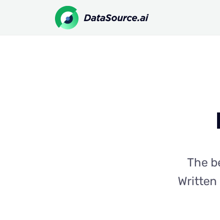
The b
Written 