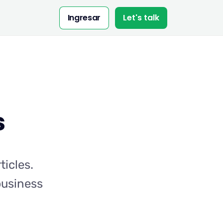
Ingresar
Let's talk
s
icles.
 business