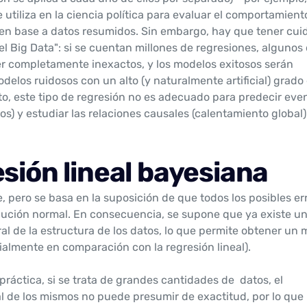
e utiliza en la ciencia política para evaluar el comportamient
en base a datos resumidos. Sin embargo, hay que tener cui
el Big Data": si se cuentan millones de regresiones, algunos 
 completamente inexactos, y los modelos exitosos serán
delos ruidosos con un alto (y naturalmente artificial) grado
to, este tipo de regresión no es adecuado para predecir eve
s) y estudiar las relaciones causales (calentamiento global)
esión lineal bayesiana
ge, pero se basa en la suposición de que todos los posibles er
bución normal. En consecuencia, se supone que ya existe u
l de la estructura de los datos, lo que permite obtener un 
ialmente en comparación con la regresión lineal).
práctica, si se trata de grandes cantidades de datos, el
l de los mismos no puede presumir de exactitud, por lo que 