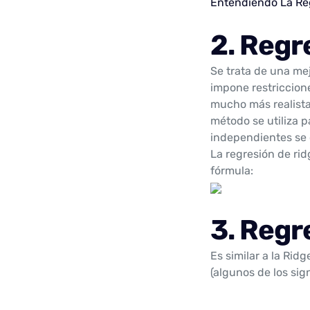
Entendiendo La Reg
2. Regr
Se trata de una mej
impone restriccione
mucho más realista
método se utiliza 
independientes se c
La regresión de ri
fórmula:
3. Regr
Es similar a la Rid
(algunos de los sig