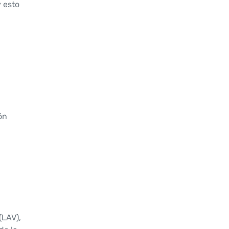
y esto
ón
(LAV),