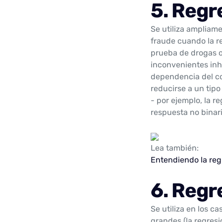
5. Regr
Se utiliza ampliame
fraude cuando la r
prueba de drogas o
inconvenientes inher
dependencia del co
reducirse a un tipo
- por ejemplo, la r
respuesta no binari
Lea también:
Entendiendo la regr
6. Regr
Se utiliza en los c
grandes (la regresi