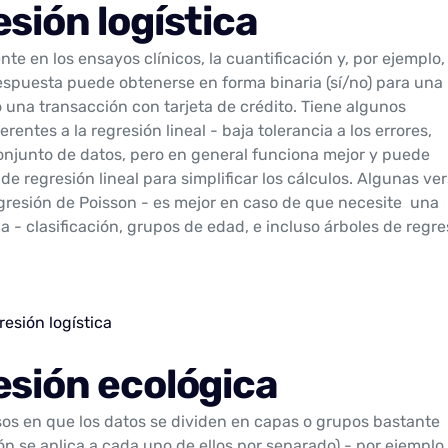
esión logística
nte en los ensayos clínicos, la cuantificación y, por ejemplo, 
espuesta puede obtenerse en forma binaria (sí/no) para una
 una transacción con tarjeta de crédito. Tiene algunos
entes a la regresión lineal - baja tolerancia a los errores,
njunto de datos, pero en general funciona mejor y puede
 de regresión lineal para simplificar los cálculos. Algunas ve
egresión de Poisson - es mejor en caso de que necesite una
a - clasificación, grupos de edad, e incluso árboles de regre
esión logística
esión ecológica
asos en que los datos se dividen en capas o grupos bastante
ón se aplica a cada uno de ellos por separado) - por ejemplo,