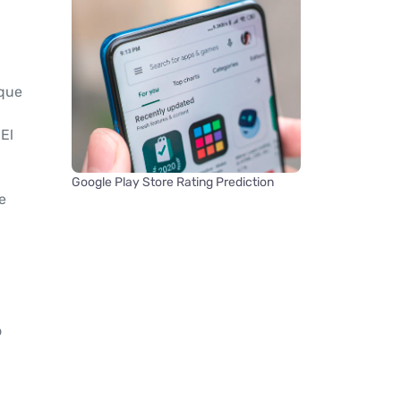
 que
El
Google Play Store Rating Prediction
e
o