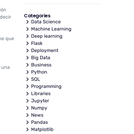
ión
Categories
decir
Data Science
Machine Learning
Deep learning
ene que
Flask
Deployment
s
Big Data
Business
y una
Python
SQL
Programming
Libraries
Jupyter
Numpy
News
Pandas
Matplotlib