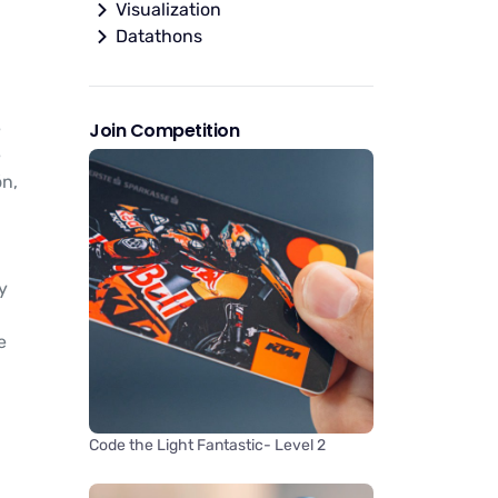
Visualization
Datathons
e
Join Competition
e
ón,
y
e
Code the Light Fantastic- Level 2