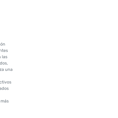
ión
ntes
 las
dos,
iza una
ctivos
rados
s más