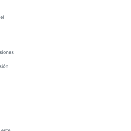
el
rsiones
sión.
 este