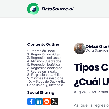
Contents Outline
Oleksii Kha
Data Science 
1. Regresión lineal
2. Regresión de ridge
3. Regresión del lasso
4. Mínimos Cuadrados
Tipos C
parciales (PLS)
5. Regresión logística
6. Regresión ecológica
7. Regresión lineal
bayesiana
8. Regresión cuantílica
¿Cuál U
9. Mínimas Desviaciones
absolutas (LAD)
10. Método de Jackknife
(una navaja plegable
Conclusión: ¿Qué tipo de
compacta)
regresión elegir?
Social Sharing
Aug 20, 2020
9 minu
Así que, la regresi