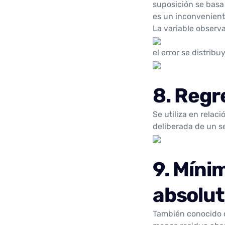
suposición se basa 
es un inconvenient
La variable observ
el error se distrib
8. Regr
Se utiliza en relac
deliberada de un s
9. Míni
absolut
También conocido c