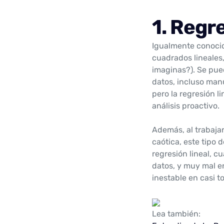
1. Regre
Igualmente conoci
cuadrados lineales,
imaginas?). Se pue
datos, incluso man
pero la regresión l
análisis proactivo.
Además, al trabaja
caótica, este tipo d
regresión lineal, 
datos, y muy mal e
inestable en casi t
Lea también: