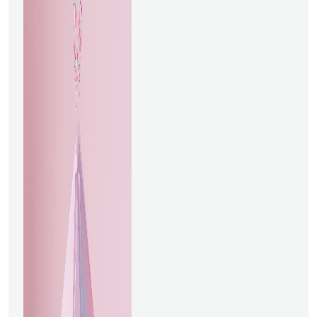
4G. La IA analiza los datos de
los sensores de varios
componentes de los
ascensores para detectar
anomalías, como cambios en
la vibración del motor o el
desgaste de los cables.
Cuando se detectan, estas
anomalías generan alertas
para que los técnicos
solucionen los problemas
antes de que se produzca
una avería. Empresas como
KONE han aprovechado
plataformas como IBM
Watson para mejorar sus
capacidades de
mantenimiento predictivo,
garantizando operaciones
más seguras y
confiables.Detección de