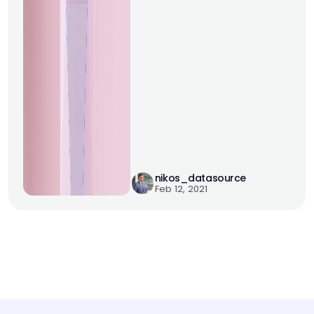
aprendizaje automático
analizan datos históricos de
transacciones para
reconocer desviaciones del
comportamiento típico del
cliente. Esto permite a las
instituciones financieras
identificar y detener
rápidamente transacciones
sospechosas, minimizando el
impacto del fraude. Las
empresas que incorporan
nikos_datasource
Feb 12, 2021
herramientas como
Microsoft Power BI pueden
optimizar aún más sus
análisis, tomar decisiones
informadas y fortalecer las
medidas de seguridad en
toda la
organización.Diagnósticos
Médicos La aplicación de la