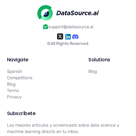
que a veces supera a la de
los expertos humanos. La IA
también está demostrando
ser indispensable en la
support@datasource.ai
genómica, ayudando a
identificar marcadores de
enfermedades hereditarias y
©All Rights Reserved.
guiando el desarrollo de
tratamientos personalizados.
Navigate
Solutions
Según DataScientest, los
avances en la analítica de
Spanish
Blog
salud no solo están
Competitions
mejorando los procesos de
Blog
diagnóstico, sino que
Terms
también están facilitando
Privacy
mejores resultados para los
pacientes al proporcionar
información procesable
Subscríbete
sobre los datos
médicos.Optimización de la
Los mejores articulos y screencasts sobre data science y
Cadena de Suministro La
machine learning directo en tu inbox.
cadena de suministro es la