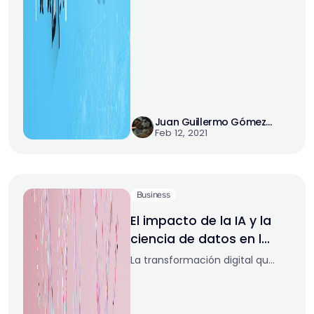
Juan Guillermo Gómez
Feb 12, 2021
Ramírez
Business
El impacto de la IA y la
ciencia de datos en los
desafíos de la
La transformación digital que
industria moderna
atraviesan las industrias está
haciendo que la ciencia de
datos y la inteligencia