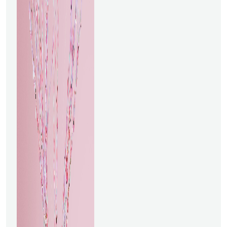
artificial (IA) sean más
esenciales que nunca. Desde
la fabricación hasta la
atención médica, las
empresas están
aprovechando los datos y la
IA no solo para la eficiencia
operativa, sino también para
el crecimiento estratégico.
Aquí exploraremos cómo las
aplicaciones reales de la
ciencia de datos y la IA están
resolviendo desafíos
industriales y moldeando el
futuro.Mantenimiento
Predictivo en la Manufactura
Los fabricantes han buscado
durante mucho tiempo
formas de reducir el tiempo
de inactividad de los equipos
y prolongar la vida útil de las
máquinas. El mantenimiento