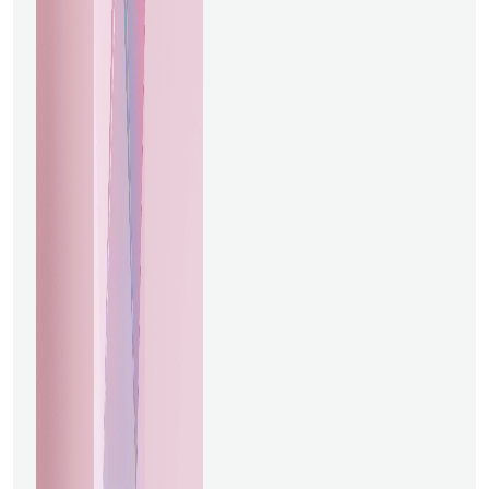
Fraudes en Servicios
Financieros El fraude es un
desafío persistente en los
servicios financieros,
amenazando la seguridad de
las instituciones y de sus
clientes. Las soluciones
impulsadas por IA han
revolucionado la detección
de fraudes al utilizar
algoritmos de aprendizaje
automático para identificar
patrones de transacciones
inusuales y señalar posibles
actividades fraudulentas en
tiempo real.Estos sistemas se
entrenan con extensos
conjuntos de datos, lo que les
permite aprender y
adaptarse a las tácticas de
fraude en constante cambio.
Por ejemplo, los modelos de