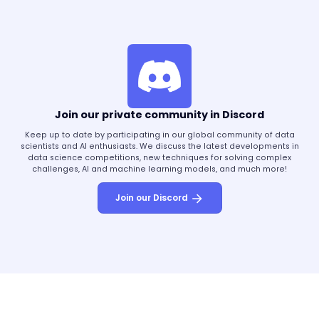
ciencia de datos en la
atención médica es
transformadora, permitiendo
diagnósticos más rápidos y
precisos. Los algoritmos de IA
analizan datos médicos
complejos, como imágenes y
Join our private community in Discord
registros de pacientes, para
identificar enfermedades de
Keep up to date by participating in our global community of data
manera temprana y
scientists and AI enthusiasts. We discuss the latest developments in
data science competitions, new techniques for solving complex
recomendar planes de
challenges, AI and machine learning models, and much more!
tratamiento. Esto ayuda a los
médicos a diagnosticar
Join our Discord
condiciones con mayor
precisión y permite una
atención más personalizada
al paciente.En radiología, por
ejemplo, las herramientas de
IA pueden procesar miles de
radiografías para detectar
anomalías con una precisión