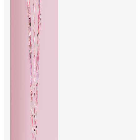
predictivo, impulsado por IA,
permite a las empresas
prever problemas antes de
que ocurran. Al analizar datos
de sensores conectados a las
máquinas, la IA puede
detectar señales tempranas
de posibles fallos. Este
enfoque proactivo reduce las
averías inesperadas y los
costos asociados, mejorando
la productividad general.Un
ejemplo destacado es el uso
del mantenimiento predictivo
en la industria de los
ascensores. Los ascensores
ahora están conectados a
través de gateways GSM, lo
que permite la comunicación
de datos en tiempo real a
través de redes como 3G y